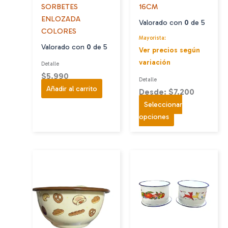
SORBETES
16CM
ENLOZADA
Valorado con
0
de 5
COLORES
Mayorista:
Valorado con
0
de 5
Ver precios según
variación
Detalle
$
5.990
Detalle
Añadir al carrito
Desde: $7.200
Seleccionar
Este
opciones
producto
tiene
múltiples
variantes.
Las
opciones
se
pueden
elegir