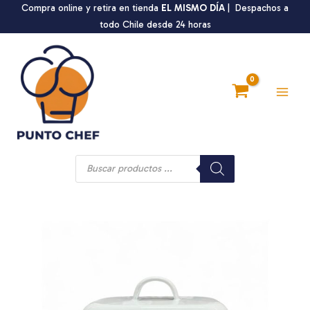
Ir
Compra online y retira en tienda
EL MISMO DÍA
| Despachos a
al
todo Chile desde 24 horas
contenido
Main
Men
Búsqueda
de
productos