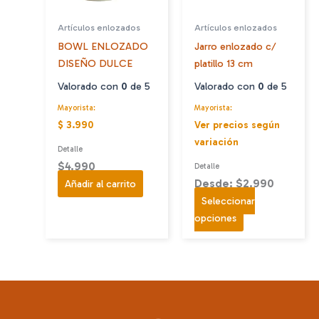
en
Artículos enlozados
Artículos enlozados
la
BOWL ENLOZADO
Jarro enlozado c/
página
DISEÑO DULCE
platillo 13 cm
de
producto
Valorado con
0
de 5
Valorado con
0
de 5
Mayorista:
Mayorista:
$ 3.990
Ver precios según
variación
Detalle
$
4.990
Detalle
Desde: $2.990
Añadir al carrito
Seleccionar
Este
opciones
producto
tiene
múltiples
variantes.
Las