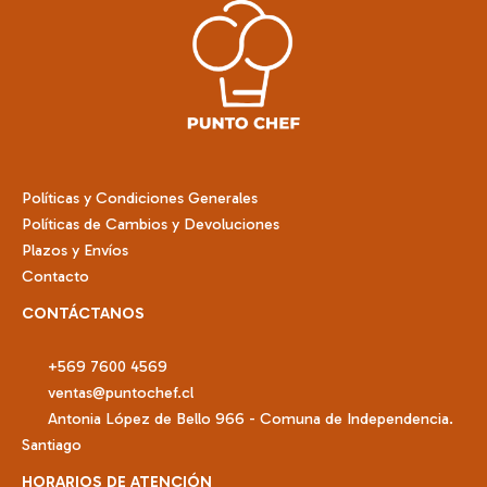
opciones
se
pueden
elegir
en
la
página
de
Políticas y Condiciones Generales
producto
Políticas de Cambios y Devoluciones
Plazos y Envíos
Contacto
CONTÁCTANOS
+569 7600 4569
ventas@puntochef.cl
Antonia López de Bello 966 - Comuna de Independencia.
Santiago
HORARIOS DE ATENCIÓN