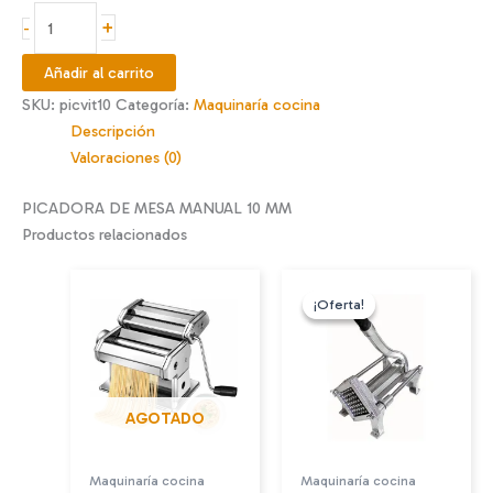
$48.990.
$44.990.
PICADORA
+
-
VITALEX
10
Añadir al carrito
MM
SKU:
picvit10
Categoría:
Maquinaría cocina
cantidad
Descripción
Valoraciones (0)
PICADORA DE MESA MANUAL 10 MM
Productos relacionados
¡Oferta!
¡Oferta!
AGOTADO
Maquinaría cocina
Maquinaría cocina