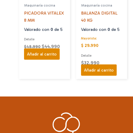
Maquinaría cocina
Maquinaría cocina
PICADORA VITALEX
BALANZA DIGITAL
8 MM
40 KG
Valorado con
0
de 5
Valorado con
0
de 5
Mayorista:
Detalle
$ 29.990
El
El
$
44.990
$
48.990
precio
precio
Añadir al carrito
Detalle
original
actual
$
32.990
era:
es:
Añadir al carrito
$48.990.
$44.990.