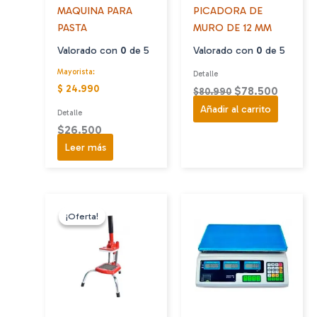
MAQUINA PARA
PICADORA DE
PASTA
MURO DE 12 MM
Valorado con
0
de 5
Valorado con
0
de 5
Mayorista:
Detalle
$ 24.990
El
El
$
78.500
$
80.990
precio
precio
Añadir al carrito
Detalle
original
actual
$
26.500
era:
es:
Leer más
$80.990.
$78.50
¡Oferta!
¡Oferta!