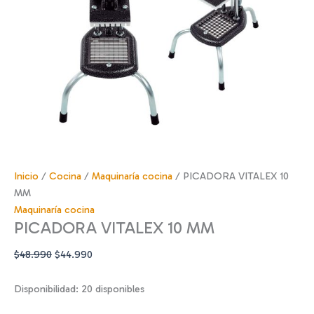
Inicio
/
Cocina
/
Maquinaría cocina
/ PICADORA VITALEX 10
MM
Maquinaría cocina
PICADORA VITALEX 10 MM
El
El
$
48.990
$
44.990
precio
precio
original
actual
Disponibilidad:
20 disponibles
era:
es: