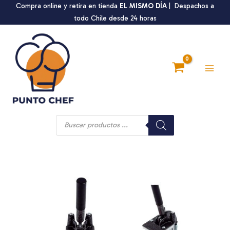
Ir
Compra online y retira en tienda
EL MISMO DÍA
| Despachos a
¡Oferta!
al
todo Chile desde 24 horas
contenido
Main
Men
Búsqueda
de
productos