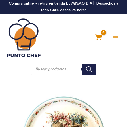
Ir
Compra online y retira en tienda
EL MISMO DÍA
| Despachos a
al
todo Chile desde 24 horas
contenido
Main
Men
Búsqueda
de
productos