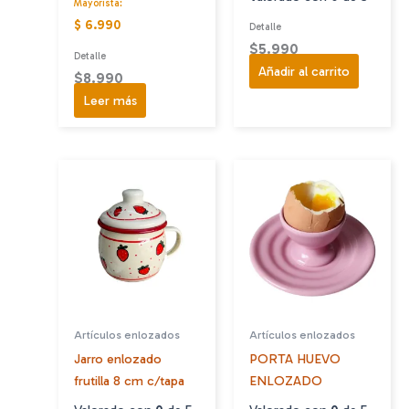
Mayorista:
$ 6.990
Detalle
$
5.990
Detalle
Añadir al carrito
$
8.990
Leer más
Artículos enlozados
Artículos enlozados
Jarro enlozado
PORTA HUEVO
frutilla 8 cm c/tapa
ENLOZADO