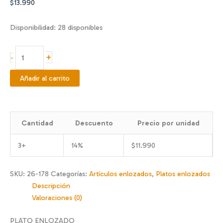
$
13.990
Disponibilidad:
28 disponibles
Plato
+
-
enlozado
Bicicleta
Añadir al carrito
27
cm
cantidad
Cantidad
Descuento
Precio por unidad
3+
14%
$
11.990
SKU:
26-178
Categorías:
Artículos enlozados
,
Platos enlozados
Descripción
Valoraciones (0)
PLATO ENLOZADO