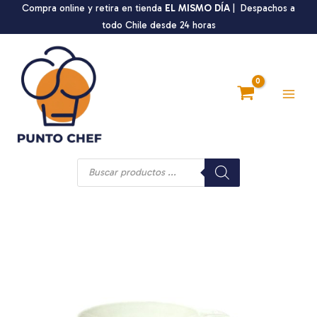
Ir
Compra online y retira en tienda
EL MISMO DÍA
| Despachos a
al
todo Chile desde 24 horas
contenido
Main
Men
Búsqueda
de
productos