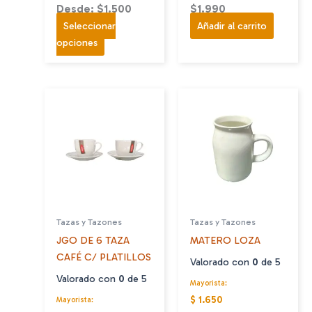
Desde: $1.500
$
1.990
Seleccionar
Añadir al carrito
Este
opciones
producto
tiene
múltiples
variantes.
Las
opciones
se
pueden
elegir
en
Tazas y Tazones
Tazas y Tazones
la
JGO DE 6 TAZA
MATERO LOZA
página
CAFÉ C/ PLATILLOS
de
Valorado con
0
de 5
producto
Valorado con
0
de 5
Mayorista:
$ 1.650
Mayorista: