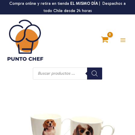
Ir
Compra online y retira en tienda
EL MISMO DÍA
| Despachos a
al
todo Chile desde 24 horas
contenido
Main
Men
Búsqueda
de
productos