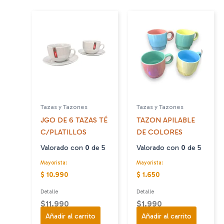
tiene
múltiples
variantes.
Las
opciones
se
pueden
elegir
en
Tazas y Tazones
Tazas y Tazones
la
JGO DE 6 TAZAS TÉ
TAZON APILABLE
página
C/PLATILLOS
DE COLORES
de
producto
Valorado con
0
de 5
Valorado con
0
de 5
Mayorista:
Mayorista:
$ 10.990
$ 1.650
Detalle
Detalle
$
11.990
$
1.990
Añadir al carrito
Añadir al carrito