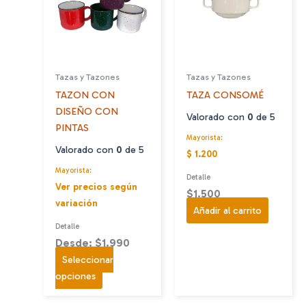
Tazas y Tazones
Tazas y Tazones
TAZON CON
TAZA CONSOMÉ
DISEÑO CON
Valorado con
0
de 5
PINTAS
Mayorista:
Valorado con
0
de 5
$ 1.200
Mayorista:
Detalle
Ver precios según
$
1.500
variación
Añadir al carrito
Detalle
Desde: $1.990
Seleccionar
Este
opciones
producto