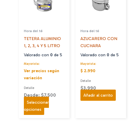
se
pueden
elegir
en
Hora del té
Hora del té
la
TETERA ALUMINIO
AZUCARERO CON
página
1, 2, 3, 4 Y 5 LITRO
CUCHARA
de
producto
Valorado con
0
de 5
Valorado con
0
de 5
Mayorista:
Mayorista:
Ver precios según
$ 2.990
variación
Detalle
$
3.990
Detalle
Desde: $7.500
Añadir al carrito
Seleccionar
Este
opciones
producto
tiene
múltiples