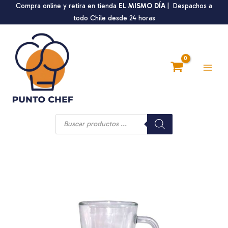
Ir
Compra online y retira en tienda
EL MISMO DÍA
| Despachos a
al
todo Chile desde 24 horas
contenido
Main
Men
Búsqueda
de
productos