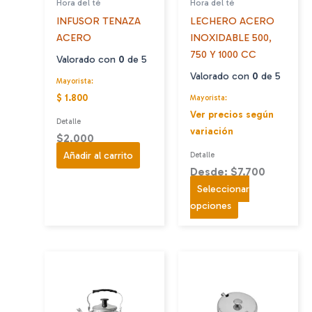
Hora del té
Hora del té
INFUSOR TENAZA
LECHERO ACERO
ACERO
INOXIDABLE 500,
750 Y 1000 CC
Valorado con
0
de 5
Valorado con
0
de 5
Mayorista:
$ 1.800
Mayorista:
Ver precios según
Detalle
variación
$
2.000
Añadir al carrito
Detalle
Desde: $7.700
Seleccionar
Este
opciones
producto
tiene
múltiples
variantes.
Las
opciones