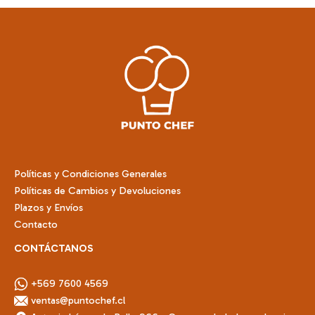
variantes.
Las
opciones
se
pueden
elegir
en
la
página
de
Políticas y Condiciones Generales
producto
Políticas de Cambios y Devoluciones
Plazos y Envíos
Contacto
CONTÁCTANOS
+569 7600 4569
ventas@puntochef.cl