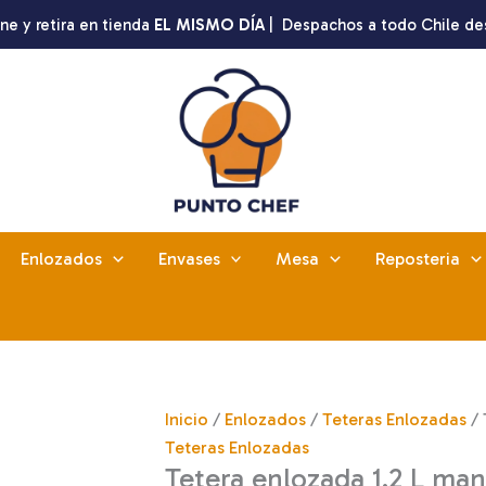
ne y retira en tienda
EL MISMO DÍA
| Despachos a todo Chile de
Enlozados
Envases
Mesa
Reposteria
Inicio
/
Enlozados
/
Teteras Enlozadas
/ 
Teteras Enlozadas
Tetera enlozada 1.2 L ma