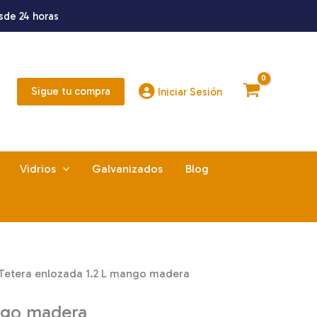
sde 24 horas
Sigue tu compra
Iniciar Sesión
Vidrios
Galvanizados
Blog
Tetera enlozada 1.2 L mango madera
ngo madera