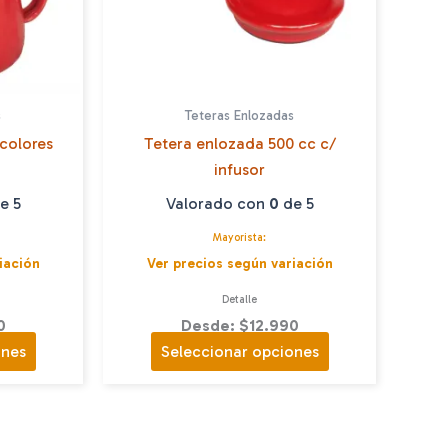
s
Teteras Enlozadas
 colores
Tetera enlozada 500 cc c/
infusor
e 5
Valorado con
0
de 5
Mayorista:
iación
Ver precios según variación
Detalle
0
Desde: $12.990
Este
Este
ones
Seleccionar opciones
producto
producto
tiene
tiene
múltiples
múltiples