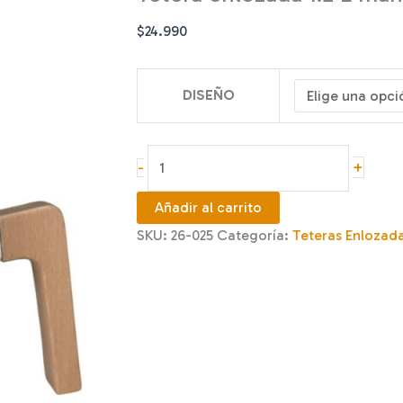
$
24.990
DISEÑO
Tetera
+
-
enlozada
1.2
Añadir al carrito
L
SKU:
26-025
Categoría:
Teteras Enlozad
mango
madera
cantidad