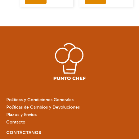
producto
producto
tiene
tiene
múltiples
múltiples
variantes.
variantes.
Las
Las
opciones
opciones
se
se
pueden
pueden
elegir
elegir
en
en
la
la
página
página
de
de
Políticas y Condiciones Generales
producto
producto
Políticas de Cambios y Devoluciones
Plazos y Envíos
Contacto
CONTÁCTANOS