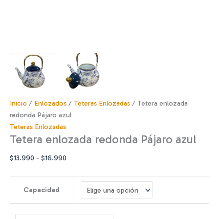
Inicio
/
Enlozados
/
Teteras Enlozadas
/ Tetera enlozada
redonda Pájaro azul
Teteras Enlozadas
Tetera enlozada redonda Pájaro azul
Rango
$
13.990
-
$
16.990
de
precios:
Capacidad
desde
$13.990
hasta