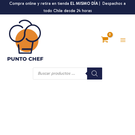
Ir
Compra online y retira en tienda
EL MISMO DÍA
| Despachos a
al
todo Chile desde 24 horas
contenido
Main
Men
Búsqueda
de
productos