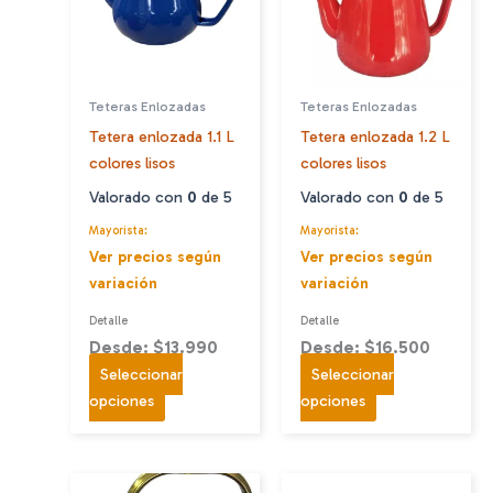
Teteras Enlozadas
Teteras Enlozadas
Tetera enlozada 1.1 L
Tetera enlozada 1.2 L
colores lisos
colores lisos
Valorado con
0
de 5
Valorado con
0
de 5
Mayorista:
Mayorista:
Ver precios según
Ver precios según
variación
variación
Detalle
Detalle
Desde: $13.990
Desde: $16.500
Seleccionar
Seleccionar
Este
Este
opciones
opciones
producto
producto
tiene
tiene
múltiples
múltiples