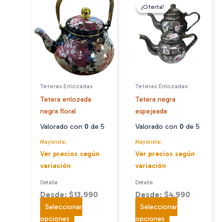
variantes.
variantes.
¡Oferta!
¡Oferta!
Las
Las
opciones
opciones
se
se
pueden
pueden
elegir
elegir
en
en
Teteras Enlozadas
Teteras Enlozadas
la
la
Tetera enlozada
Tetera negra
página
página
negra floral
espejeada
de
de
producto
producto
Valorado con
0
de 5
Valorado con
0
de 5
Mayorista:
Mayorista:
Ver precios según
Ver precios según
variación
variación
Detalle
Detalle
Desde: $13.990
Desde: $4.990
Seleccionar
Seleccionar
Este
Este
opciones
opciones