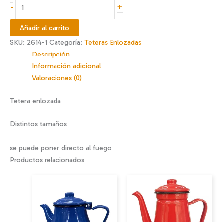
Tetera
+
-
$16.990
enlozada
redonda
Añadir al carrito
Pájaro
SKU:
2614-1
Categoría:
Teteras Enlozadas
azul
Descripción
cantidad
Información adicional
Valoraciones (0)
Tetera enlozada
Distintos tamaños
se puede poner directo al fuego
Productos relacionados