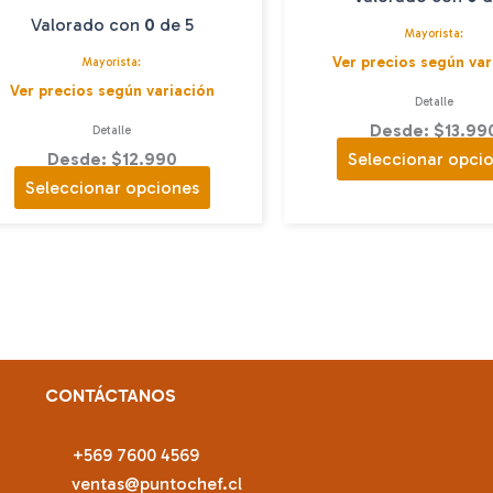
Valorado con
0
de 5
Mayorista:
Ver precios según var
Mayorista:
Ver precios según variación
Detalle
Desde: $13.99
Detalle
Desde: $12.990
Seleccionar opci
Este
Seleccionar opciones
producto
tiene
múltiples
variantes.
Las
opciones
se
CONTÁCTANOS
pueden
elegir
+569 7600 4569
en
ventas@puntochef.cl