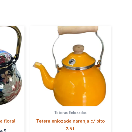
s
Teteras Enlozadas
 floral
Tetera enlozada naranja c/ pito
2.5 L
e 5