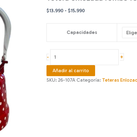
Rango
$
13.990
-
$
15.990
de
precios:
Capacidades
desde
$13.990
hasta
Tetera
+
-
$15.990
enlozada
rombo
Añadir al carrito
roja
SKU:
26-107A
Categoría:
Teteras Enloza
punto
cantidad