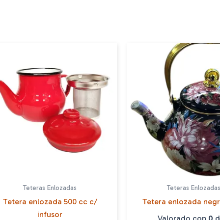
Teteras Enlozadas
Teteras Enlozada
Tetera enlozada 500 cc c/
Tetera enlozada negra
infusor
Valorado con
0
d