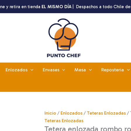
ne y retira en tienda
EL MISMO DÍA
| Despachos a todo Chile de
Enlozados
Envases
Mesa
Reposteria
Inicio
/
Enlozados
/
Teteras Enlozadas
/ 
Teteras Enlozadas
Tetera enlozada rombo ro