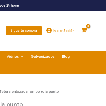
sde 24 horas
Sigue tu compra
Iniciar Sesión
Vidrios
Galvanizados
Blog
Tetera enlozada rombo roja punto
ja punto