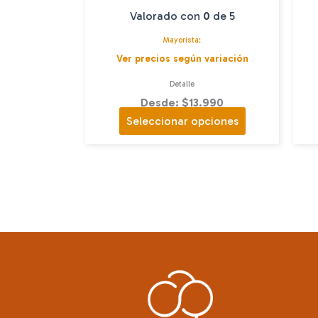
Valorado con
0
de 5
Mayorista:
Ver precios según variación
Detalle
Desde: $13.990
Este
Seleccionar opciones
producto
tiene
múltiples
variantes.
Las
opciones
se
pueden
elegir
en