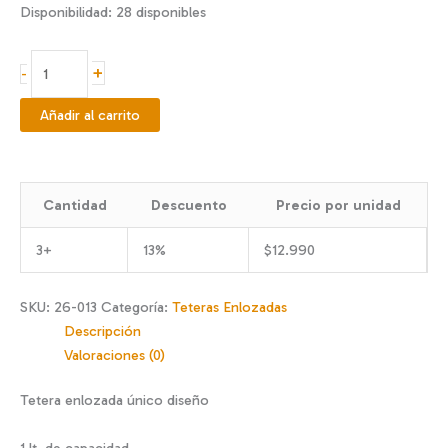
Disponibilidad:
28 disponibles
Tetera
+
-
enlozada
1
Añadir al carrito
lt.
floral
c/
Cantidad
Descuento
Precio por unidad
infusor
cantidad
3+
13%
$
12.990
SKU:
26-013
Categoría:
Teteras Enlozadas
Descripción
Valoraciones (0)
Tetera enlozada único diseño
1 lt. de capacidad