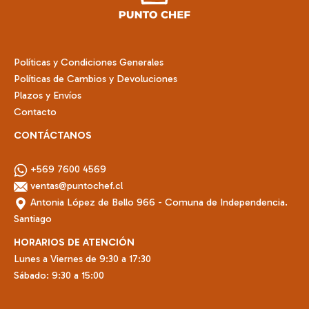
la
en
página
la
de
página
producto
de
Políticas y Condiciones Generales
producto
Políticas de Cambios y Devoluciones
Plazos y Envíos
Contacto
CONTÁCTANOS
+569 7600 4569
ventas@puntochef.cl
Antonia López de Bello 966 - Comuna de Independencia.
Santiago
HORARIOS DE ATENCIÓN
Lunes a Viernes de 9:30 a 17:30
Sábado: 9:30 a 15:00