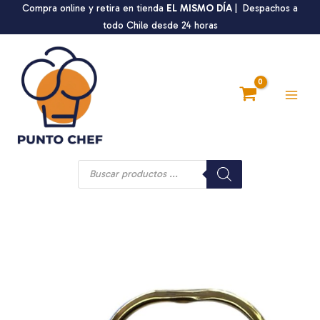
Ir
Compra online y retira en tienda
EL MISMO DÍA
| Despachos a
al
todo Chile desde 24 horas
contenido
Main
Men
Búsqueda
de
productos