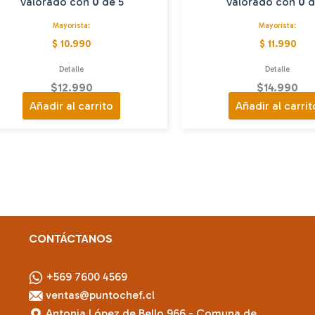
Valorado con
0
de 5
Valorado con
0
d
Mayorista:
Mayorista:
$ 10.990
$ 11.990
Detalle
Detalle
$
12.990
$
14.990
Añadir al carrito
Añadir al carrit
CONTÁCTANOS
+569 7600 4569
ventas@puntochef.cl
Antonia López de Bello 966 - Comuna de