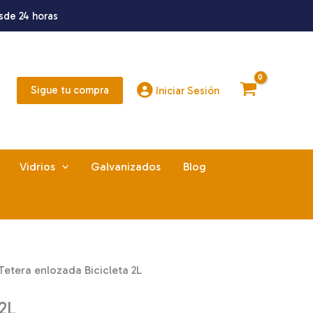
sde 24 horas
Sigue tu compra
Iniciar Sesión
Vidrios
Galvanizados
Blog
Tetera enlozada Bicicleta 2L
 2L