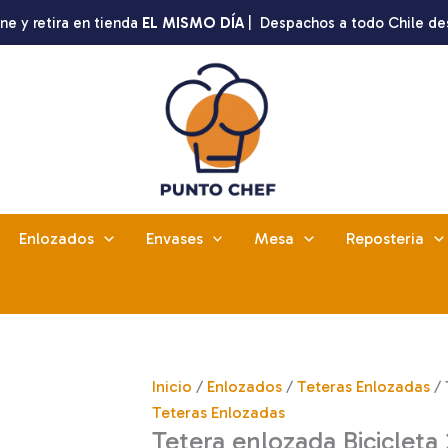
ne y retira en tienda
EL MISMO DÍA
| Despachos a todo Chile de
Enlozados
Envases
Mesa
Reposteria
Inicio
/
Enlozados
/
Teteras Enlozadas
/ 
Teteras Enlozadas
Tetera enlozada Bicicleta