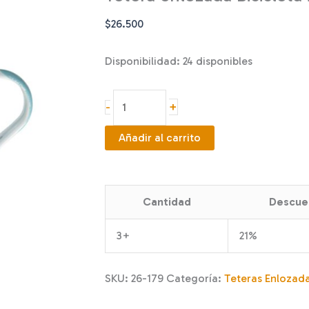
$
26.500
Disponibilidad:
24 disponibles
Tetera
+
-
enlozada
Bicicleta
Añadir al carrito
2L
cantidad
Cantidad
Descue
3+
21%
SKU:
26-179
Categoría:
Teteras Enlozad