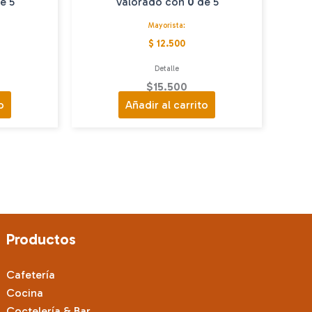
e 5
Valorado con
0
de 5
Mayorista:
$ 12.500
Detalle
$
15.500
o
Añadir al carrito
Productos
Cafetería
Cocina
Coctelería & Bar