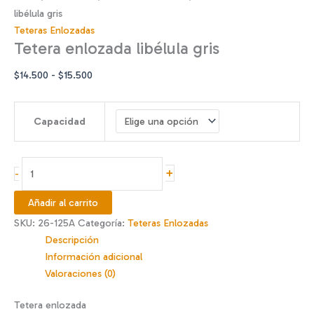
libélula gris
Teteras Enlozadas
Tetera enlozada libélula gris
Rango
$
14.500
-
$
15.500
de
precios:
Capacidad
desde
$14.500
hasta
Tetera
+
-
$15.500
enlozada
libélula
Añadir al carrito
gris
SKU:
26-125A
Categoría:
Teteras Enlozadas
cantidad
Descripción
Información adicional
Valoraciones (0)
Tetera enlozada