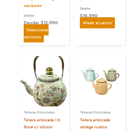
variación
Detalle
$
16.990
Detalle
Desde: $13.990
Añadir al carrito
Seleccionar
Este
opciones
producto
tiene
múltiples
variantes.
Las
opciones
se
pueden
elegir
en
Teteras Enlozadas
Teteras Enlozadas
la
Tetera enlozada 1 lt.
Tetera enlozada
página
floral c/ infusor
vintage rustica
de