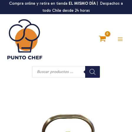
Ir
Compra online y retira en tienda
EL MISMO DÍA
| Despachos a
al
todo Chile desde 24 horas
contenido
Main
Men
Búsqueda
de
productos