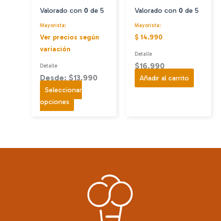
producto
Valorado con
0
de 5
Valorado con
0
de 5
Mayorista:
Mayorista:
Ver precios según
$ 14.990
variación
Detalle
$
16.990
Detalle
Desde: $13.990
Añadir al carrito
Seleccionar
Este
opciones
producto
tiene
múltiples
variantes.
Las
opciones
se
pueden
elegir
en