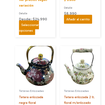
variación
Detalle
$
8.990
Detalle
Desde: $24.990
Añadir al carrito
Seleccionar
Este
opciones
producto
tiene
múltiples
variantes.
Las
opciones
se
pueden
elegir
en
Teteras Enlozadas
Teteras Enlozadas
la
Tetera enlozada
Tetera enlozada 2 lt.
página
negra floral
floral m/enlozado
de