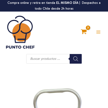
Ir
Compra online y retira en tienda
EL MISMO DÍA
| Despachos a
al
todo Chile desde 24 horas
contenido
Main
Men
Búsqueda
de
productos