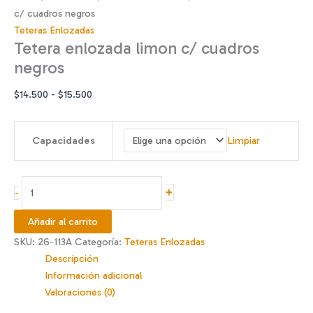
c/ cuadros negros
Teteras Enlozadas
Tetera enlozada limon c/ cuadros
negros
Rango
$
14.500
-
$
15.500
de
precios:
Capacidades
Limpiar
desde
$14.500
hasta
Tetera
+
-
$15.500
enlozada
limon
Añadir al carrito
c/
SKU:
26-113A
Categoría:
Teteras Enlozadas
cuadros
Descripción
negros
Información adicional
cantidad
Valoraciones (0)