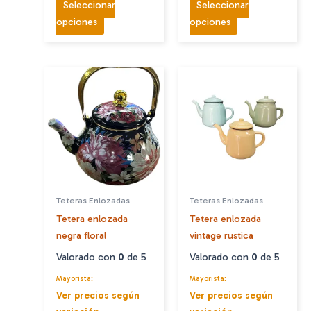
Seleccionar
Seleccionar
Este
Este
opciones
opciones
producto
producto
tiene
tiene
múltiples
múltiples
variantes.
variantes.
Las
Las
opciones
opciones
se
se
pueden
pueden
elegir
elegir
en
en
Teteras Enlozadas
Teteras Enlozadas
la
la
Tetera enlozada
Tetera enlozada
página
página
negra floral
vintage rustica
de
de
producto
producto
Valorado con
0
de 5
Valorado con
0
de 5
Mayorista:
Mayorista:
Ver precios según
Ver precios según