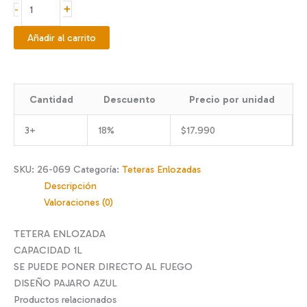
Tetera
+
-
enlozada
pajaro
Añadir al carrito
azul
t/hundida
1L
Cantidad
Descuento
Precio por unidad
cantidad
3+
18%
$
17.990
SKU:
26-069
Categoría:
Teteras Enlozadas
Descripción
Valoraciones (0)
TETERA ENLOZADA
CAPACIDAD 1L
SE PUEDE PONER DIRECTO AL FUEGO
DISEÑO PAJARO AZUL
Productos relacionados