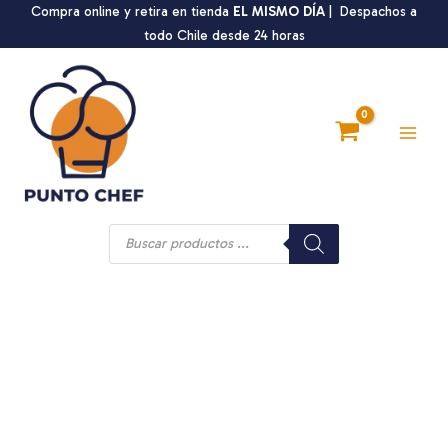
Ir
Compra online y retira en tienda
EL MISMO DÍA
| Despachos a
al
todo Chile desde 24 horas
contenido
Main
Men
Búsqueda
de
productos