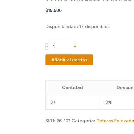
$
15.500
Disponibilidad:
17 disponibles
Tetera
+
-
enlozada
redonda
Añadir al carrito
Pájaro
verde
cantidad
Cantidad
Descue
3+
13%
SKU:
26-102
Categoría:
Teteras Enlozad