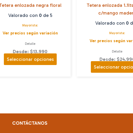
Tetera enlozada negra floral
Tetera enlozada 1.1lt
c/mango made
Valorado con
0
de 5
Valorado con
0
d
Mayorista:
Ver precios según variación
Mayorista:
Ver precios según var
Detalle
Desde: $13.990
Detalle
Este
Seleccionar opciones
Desde: $24.99
producto
Seleccionar opci
tiene
múltiples
variantes.
Las
opciones
se
pueden
CONTÁCTANOS
elegir