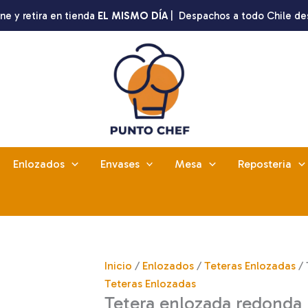
ne y retira en tienda
EL MISMO DÍA
| Despachos a todo Chile de
Enlozados
Envases
Mesa
Reposteria
Inicio
/
Enlozados
/
Teteras Enlozadas
/ 
Teteras Enlozadas
Tetera enlozada redonda 