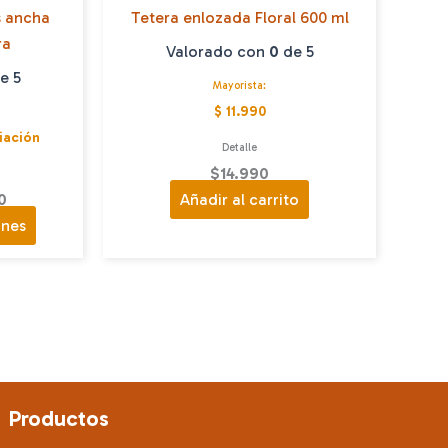
s ancha
Tetera enlozada Floral 600 ml
ra
Valorado con
0
de 5
e 5
Mayorista:
$ 11.990
iación
Detalle
$
14.990
0
Añadir al carrito
Este
ones
producto
tiene
múltiples
variantes.
Las
opciones
se
Productos
pueden