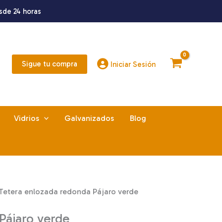
sde 24 horas
Sigue tu compra
Iniciar Sesión
Vidrios
Galvanizados
Blog
Tetera enlozada redonda Pájaro verde
Pájaro verde