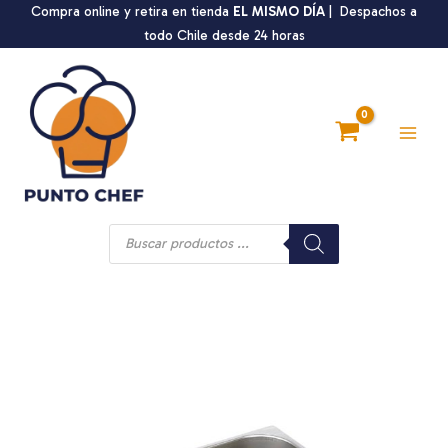
Ir
Compra online y retira en tienda
EL MISMO DÍA
| Despachos a
al
todo Chile desde 24 horas
contenido
Main
Men
Búsqueda
de
productos