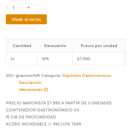
GN
+
-
AC
INOXIDABLE
Añadir al carrito
1/4
15
CM
Cantidad
Descuento
Precio por unidad
cantidad
3+
16%
$
7.990
SKU:
gnacinox1415
Categoría:
Depósitos Gastronómicos
Descripción
Valoraciones (0)
PRECIO MAYORISTA $7.990 A PARTIR DE 3 UNIDADES
CONTENEDOR GASTRONÓMICO 1/4
15 CM DE PROFUNDIDAD
ACERO INOXIDABLE // INCLUYE TAPA