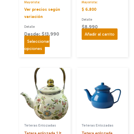
Mayorista:
Mayorista:
Ver precios según
$ 6.800
variación
Detalle
$
8.990
Detalle
Desde: $13.990
Añadir al carrito
Seleccionar
Este
opciones
producto
tiene
múltiples
variantes.
Las
opciones
se
pueden
elegir
en
Teteras Enlozadas
Teteras Enlozadas
la
Tetera enlozada 1 lt.
Tetera enlozada