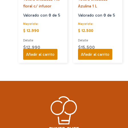
página
floral c/ infusor
Azulina 1 L
de
producto
Valorado con
0
de 5
Valorado con
0
de 5
Mayorista:
Mayorista:
$ 12.990
$ 12.500
Detalle
Detalle
$
12.990
$
15.500
Añadir al carrito
Añadir al carrito