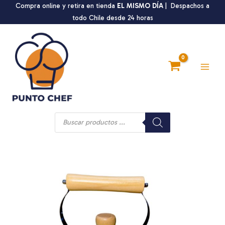
Ir
Compra online y retira en tienda
EL MISMO DÍA
| Despachos a
al
todo Chile desde 24 horas
contenido
Main
Men
Búsqueda
de
productos