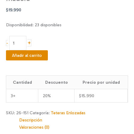
$
19.990
Disponibilidad:
23 disponibles
Tetera
+
-
enlozada
baja
Añadir al carrito
flores
1.5l
m/
Cantidad
Descuento
Precio por unidad
madera
cantidad
3+
20%
$
15.990
SKU:
26-151
Categoría:
Teteras Enlozadas
Descripción
Valoraciones (0)