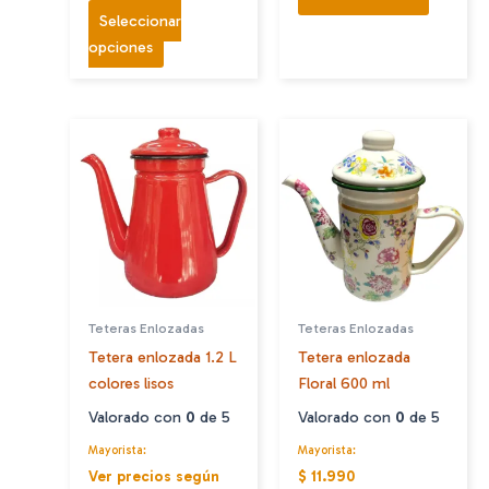
Seleccionar
Este
opciones
producto
tiene
múltiples
variantes.
Las
opciones
se
pueden
elegir
en
Teteras Enlozadas
Teteras Enlozadas
la
Tetera enlozada 1.2 L
Tetera enlozada
página
colores lisos
Floral 600 ml
de
producto
Valorado con
0
de 5
Valorado con
0
de 5
Mayorista:
Mayorista:
Ver precios según
$ 11.990