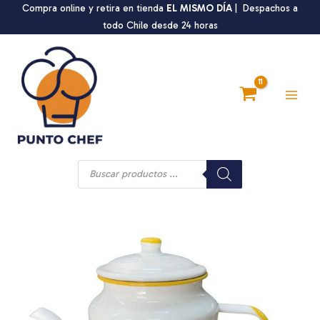
Ir
Compra online y retira en tienda
EL MISMO DÍA
| Despachos a
al
todo Chile desde 24 horas
contenido
Main
Men
Búsqueda
de
productos