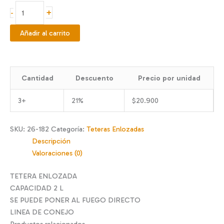
Tetera
+
-
enlozada
Conejo
Añadir al carrito
2
L
cantidad
Cantidad
Descuento
Precio por unidad
3+
21%
$
20.900
SKU:
26-182
Categoría:
Teteras Enlozadas
Descripción
Valoraciones (0)
TETERA ENLOZADA
CAPACIDAD 2 L
SE PUEDE PONER AL FUEGO DIRECTO
LINEA DE CONEJO