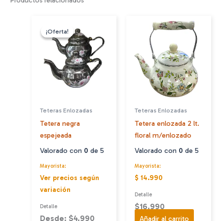
Productos relacionados
¡Oferta!
¡Oferta!
Teteras Enlozadas
Teteras Enlozadas
Tetera negra
Tetera enlozada 2 lt.
espejeada
floral m/enlozado
Valorado con
0
de 5
Valorado con
0
de 5
Mayorista:
Mayorista:
Ver precios según
$ 14.990
variación
Detalle
$
16.990
Detalle
Desde: $4.990
Añadir al carrito